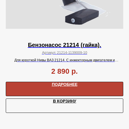
Бензонасос 21214 (гайка).
Артикул:
21214-1139009-10
Для короткой Нивы ВАЗ 21214. С инжекторным двигателем и
Д
электромеханической панелью приборов.
Крепление
2 890
р.
топливопроводов
гайкой.
ПОДРОБНЕЕ
В КОРЗИНУ