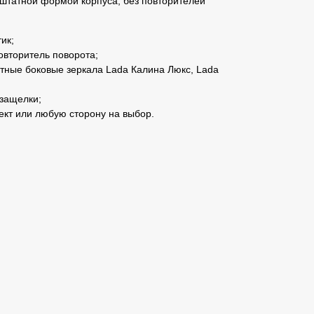
о штатной формой корпуса, без повторителей
ик;
овторитель поворота;
тные боковые зеркала Lada Калина Люкс, Lada
защелки;
ект или любую сторону на выбор.