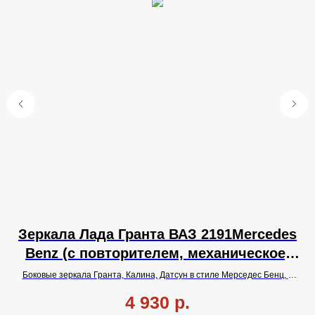
es
Зеркала Лада Гранта ВАЗ 2191Mercedes
З
Benz (с повторителем, механическое,
ая
Вежливая подсветка).
,
Боковые зеркала Гранта, Калина, Датсун в стиле Мерседес Бенц,
с
Б
кой
одиночным
повторителем поворота, с
тросовой
регулировкой и
4 930
р.
.
вежливой подсветкой.