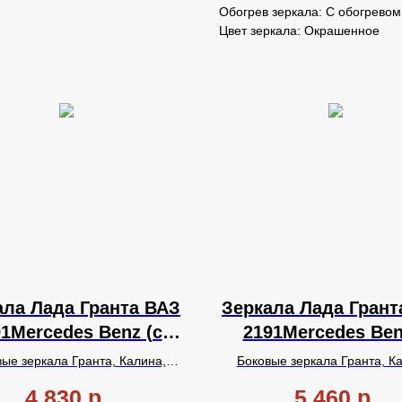
Обогрев зеркала: С обогревом
Цвет зеркала: Окрашенное
ала Лада Гранта ВАЗ
Зеркала Лада Грант
1Mercedes Benz (с
2191Mercedes Ben
повторителем,
ЦВЕТ (с повторите
ые зеркала Гранта, Калина,
Боковые зеркала Гранта, К
механическое, с
механическое, 
ун в стиле Мерседес Бенц,
с
Датсун в стиле Мерседес 
4 830
р.
5 460
р.
чным
повторителем поворота,
окрашенные,
с одиноч