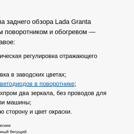
 заднего обзора Lada Granta
им поворотником и обогревом —
авое:
рическая регулировка отражающего
ка в заводских цветах;
светодиодов в поворотнике
;
хпром два зеркала, без проводов для
ри машины;
 сторону и цвет окраски.
еские
чный бегущий