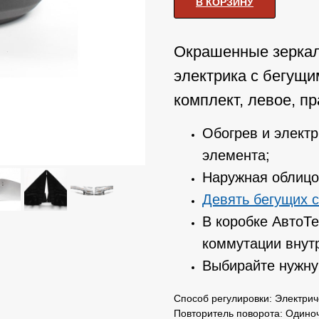
В КОРЗИНУ
Окрашенные зеркала
электрика с бегущ
комплект, левое, пр
Обогрев и элект
элемента;
Наружная облицов
Девять бегущих 
В коробке АвтоТе
коммутации внут
Выбирайте нужную
Способ регулировки: Электрич
Повторитель поворота: Одино