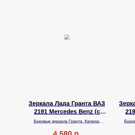
Зеркала Лада Гранта ВАЗ
Зерк
2191 Mercedes Benz (с
219
повторителем, Наружная
Боковые зеркала Гранта, Калина,
Боков
регулировка, с
Датсун в стиле Мерседес Бенц,
с
Датс
4 580
р.
одиночным
повторителем поворота, с
одино