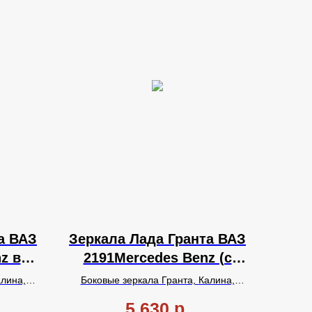
а ВАЗ
Зеркала Лада Гранта ВАЗ
z в
2191Mercedes Benz (с
лем,
повторителем,
алина,
Боковые зеркала Гранта, Калина,
с
электроприводом и
Бенц,
Датсун в стиле Мерседес Бенц,
с
5 630
р.
ным
одиночным
повторителем поворота,