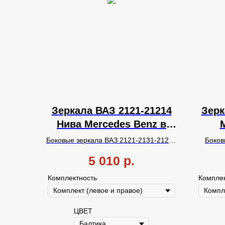
Зеркала ВАЗ 2121-21214
Зерк
Нива Mercedes Benz в
ЦВЕТ (с повторителем,
повт
Боковые зеркала ВАЗ 2121-2131-21214
Боков
Наружная регулировка).
рег
Нива в стиле Мерседес Бенц
2121-
5 010
р.
Окрашенные
,
с одиночным
с
од
по
повторителем поворота, с
наружной
повор
Комплектность
Комплек
установкой положения отражающего
поло
элемента (через окно).
вежлив
ЦВЕТ