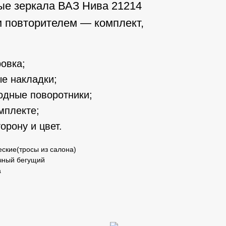
е зеркала ВАЗ Нива 21214
м повторителем — комплект,
овка;
е накладки;
одные поворотники;
мплекте;
орону и цвет.
ские(тросы из салона)
чный бегущий
а