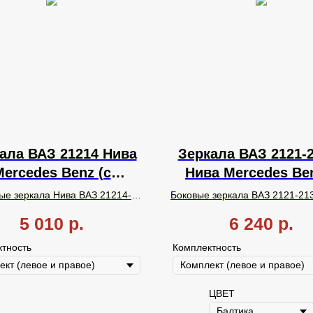
ала ВАЗ 21214 Нива
Зеркала ВАЗ 2121-
Mercedes Benz (с
Нива Mercedes Be
орителем, Наружная
ЦВЕТ (с повторите
ые зеркала Нива ВАЗ 21214-
Боковые зеркала ВАЗ 2121-21
улировка, Вежливая
электроприводо
2131 в стиле Мерседес Бенц,
Нива в стиле Мерседес Б
5 010
р.
6 240
р.
иночными повторителями
Окрашенные
,
с одиноч
дсветка, Обогрев).
обогревом, Вежл
ота, с наружной
установкой
повторителем поворота
подсветка).
тность
Комплектность
жения стекла (через окно),
электроприводом
стекл
ой подсветкой и обогревом.
обогревом, вежливой подс
ЦВЕТ