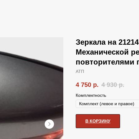
Зеркала на 2121
Механической р
повторителями 
АТП
4 750
р.
4 930
р.
Комплектность
В КОРЗИНУ