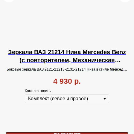
nz
Зеркала ВАЗ 21214 Нива Mercedes Benz
З
(с повторителем, Механическая
регулировка, Вежливая подсветка).
дес
Боковые зеркала ВАЗ 2121-21213-2131-21214 Нива в стиле
Мерседес
Бо
вкой
Бенц с
повторителем
поворота, с
тросовой
регулировкой зеркала и
4 930
р.
вежливой подсветкой.
Комплектность