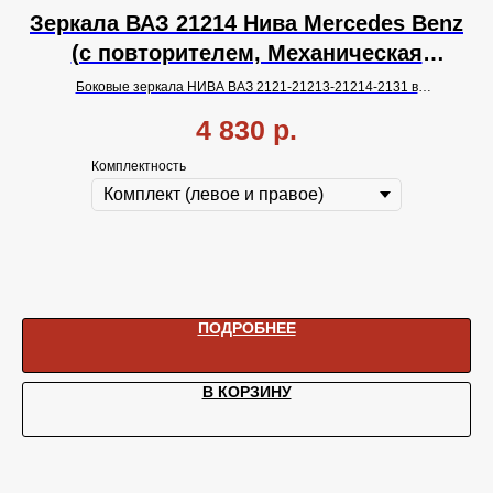
es
Зеркала ВАЗ 21214 Нива Mercedes Benz
З
ая
(с повторителем, Механическая
регулировка, с Обогревом).
нц,
Боковые зеркала НИВА ВАЗ 2121-21213-21214-2131 в
Бо
й
стиле
Мерседес Бенц с повторителем
поворота, с
тросовой
4 830
р.
регулировкой и
обогревом
стекал
Комплектность
ПОДРОБНЕЕ
В КОРЗИНУ