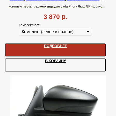
БЕЗ ПОВТОРИТЕЛЯ.
Комплект зеркал заднего вида для Lada Priora Люкс GR (корпус
Гранта)
с электрической
регулировкой и
обогревом
стекла.
Без
3 870
р.
поворотника
.
Комплектность
ПОДРОБНЕЕ
В КОРЗИНУ