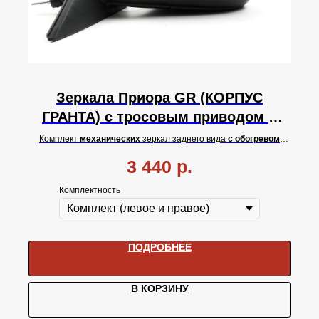
Зеркала Приора GR (КОРПУС
ГРАНТА) с тросовым приводом и
обогревом стекла
Комплект
механических
зеркал заднего вида
с обогревом
стекла
для Лада Приора Люкс GR (корпус Лада Гранта).
3 440
р.
Комплектность
ПОДРОБНЕЕ
В КОРЗИНУ