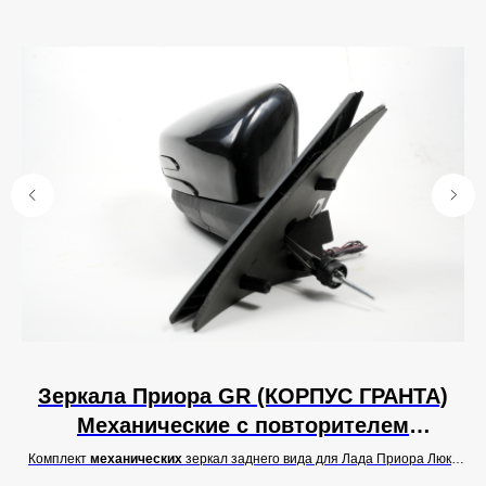
)
Зеркала Приора GR (КОРПУС ГРАНТА)
ем
Механические с повторителем
М
МУЛЬТИПЛАЗМА AMG и ОБОГРЕВОМ
с GR
Комплект
механических
зеркал заднего вида для Лада Приора Люкс
а
GR. С бегущими
повторителями МУЛЬТИПЛАЗМА АМГ
в корпусе
стекла.